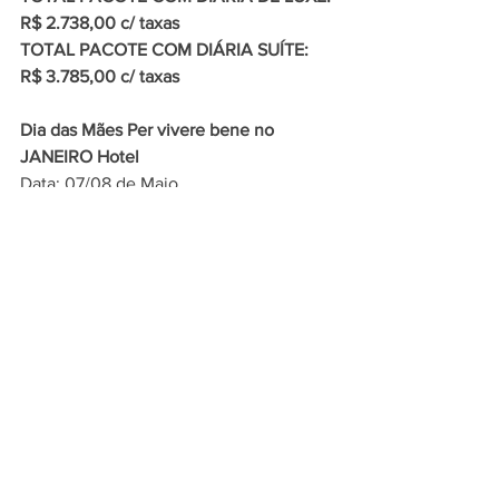
R$ 2.738,00 c/ taxas
TOTAL PACOTE COM DIÁRIA SUÍTE: 
R$ 3.785,00 c/ taxas
Dia das Mães Per vivere bene no 
JANEIRO Hotel
Data: 07/08 de Maio
Faça sua reserva: 
https://reservations.travelclick.com/1106
63?ProdID=725677&LanguageID=4
 Mais 
informações: 
reservas@janeirohotel.rio 
OU pomposellihelen@gmail.com
Endereço do hotel: Avenida Delfim 
Moreira, 696 – Leblon – Rio de Janeiro
Site do hotel: 
https://janeirohotel.rio/
Instagram do hotel: 
https://www.instagram.com/janeirohotel
/