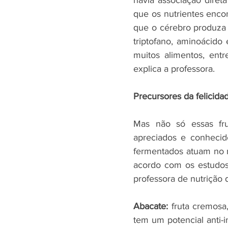
havia associação diret
que os nutrientes enco
que o cérebro produza 
triptofano, aminoácido 
muitos alimentos, entr
explica a professora.
Precursores da felicida
Mas não só essas frut
apreciados e conhecido
fermentados atuam no n
acordo com os estudos 
professora de nutrição 
Abacate:
 fruta cremosa
tem um potencial anti-in