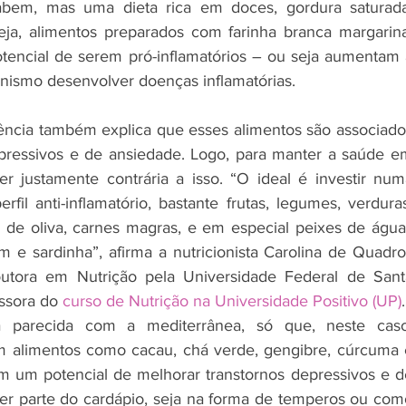
bem, mas uma dieta rica em doces, gordura saturada,
seja, alimentos preparados com farinha branca margarina,
ncial de serem pró-inflamatórios – ou seja aumentam a
nismo desenvolver doenças inflamatórias. 
iência também explica que esses alimentos são associados
pressivos e de ansiedade. Logo, para manter a saúde em
er justamente contrária a isso. “O ideal é investir numa
il anti-inflamatório, bastante frutas, legumes, verduras
te de oliva, carnes magras, e em especial peixes de água
m e sardinha”, afirma a nutricionista Carolina de Quadro
tora em Nutrição pela Universidade Federal de Santa
ssora do 
curso de Nutrição na Universidade Positivo (UP)
.
 parecida com a mediterrânea, só que, neste caso,
 alimentos como cacau, chá verde, gengibre, cúrcuma e
êm um potencial de melhorar transtornos depressivos e de
r parte do cardápio, seja na forma de temperos ou como