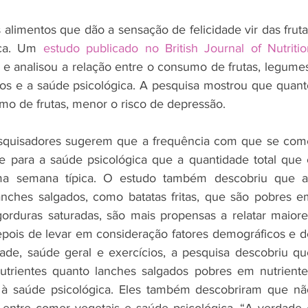
 alimentos que dão a sensação de felicidade vir das fruta
ica. Um
 estudo publicado no British Journal of Nutritio
 e analisou a relação entre o consumo de frutas, legumes
os e a saúde psicológica. A pesquisa mostrou que quanto
mo de frutas, menor o risco de depressão. 
squisadores sugerem que a frequência com que se come
te para a saúde psicológica que a quantidade total que é
a semana típica. O estudo também descobriu que as
ches salgados, como batatas fritas, que são pobres em
gorduras saturadas, são mais propensas a relatar maiores
epois de levar em consideração fatores demográficos e de
dade, saúde geral e exercícios, a pesquisa descobriu que
nutrientes quanto lanches salgados pobres em nutrientes
 à saúde psicológica. Eles também descobriram que não