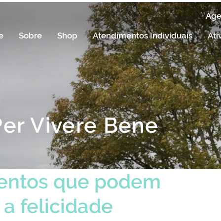
Ag
e
Sobre
Shop
Atendimentos Individuais
Ati
Per Vivere Bene
mentos que podem
a felicidade