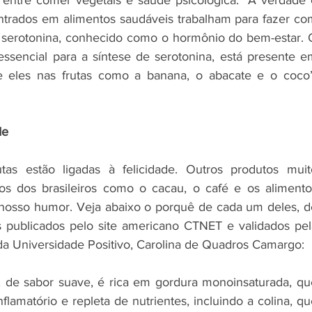
a entre comer vegetais e saúde psicológica. “A verdade é
ntrados em alimentos saudáveis trabalham para fazer com
serotonina, conhecido como o hormônio do bem-estar. O
essencial para a síntese de serotonina, está presente em
e eles nas frutas como a banana, o abacate e o coco”,
de
as estão ligadas à felicidade. Outros produtos muito
s dos brasileiros como o cacau, o café e os alimentos
osso humor. Veja abaixo o porquê de cada um deles, de
publicados pelo site americano CTNET e validados pela
da Universidade Positivo, Carolina de Quadros Camargo:  
, de sabor suave, é rica em gordura monoinsaturada, que
flamatório e repleta de nutrientes, incluindo a colina, qu