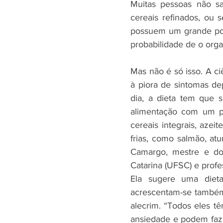
Muitas pessoas não sa
cereais refinados, ou 
possuem um grande pote
probabilidade de o orga
Mas não é só isso. A c
à piora de sintomas de
dia, a dieta tem que s
alimentação com um perf
cereais integrais, azei
frias, como salmão, atu
Camargo, mestre e dou
Catarina (UFSC) e profe
Ela sugere uma dieta
acrescentam-se também
alecrim. “Todos eles t
ansiedade e podem faze