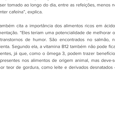
ser tomado ao longo do dia, entre as refeições, menos no
ter cafeína”, explica.
também cita a importância dos alimentos ricos em ácidos
entação. “Eles teriam uma potencialidade de melhorar os
 transtornos de humor. São encontrados no salmão, na
ienta. Segundo ela, a vitamina B12 também não pode ficar
rientes, já que, como o ômega 3, podem trazer benefícios
o presentes nos alimentos de origem animal, mas deve-se
or teor de gordura, como leite e derivados desnatados e