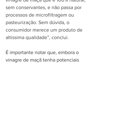
sem conservantes, e não passa por 
processos de microfiltragem ou 
pasteurização. Sem dúvida, o 
consumidor merece um produto de 
altíssima qualidade”, conclui.
É importante notar que, embora o 
vinagre de maçã tenha potenciais 
benefícios para a saúde e a 
longevidade, não existe um elixir 
mágico que garanta uma vida longa. A 
longevidade é influenciada por uma 
combinação de fatores, incluindo 
genética, estilo de vida, dieta 
equilibrada, atividade física regular e 
cuidados médicos adequados. Portanto, 
é essencial usar o vinagre de maçã 
como parte de um estilo de vida 