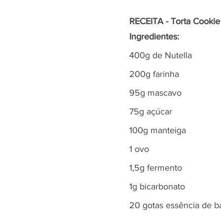
RECEITA - Torta Cookie
Ingredientes:
400g de Nutella
200g farinha 
95g mascavo 
75g açúcar 
100g manteiga 
1 ovo
1,5g fermento 
1g bicarbonato 
20 gotas essência de b