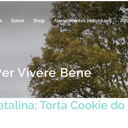
Ag
e
Sobre
Shop
Atendimentos Individuais
Ati
Per Vivere Bene
atalina: Torta Cookie do