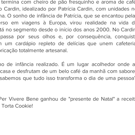
termina com cheiro de pão fresquinho e aroma de café.
o Cardin, idealizado por Patrícia Cardin, com unidades n
. O sonho de infância de Patrícia, que se encantou pelas
erso em viagens à Europa, virou realidade na vida da
 no segmento desde o início dos anos 2000. No Cardin,
passa por seus olhos e, por consequência, conquista
m um cardápio repleto de delícias que unem cafeteria,
ricação totalmente artesanal. 
 de infância realizado. É um lugar acolhedor onde as
casa e desfrutam de um belo café da manhã com sabores
 sabemos que tudo isso transforma o dia de uma pessoa”,
Per Vivere Bene ganhou de "presente de Natal" a receita
a Torta Cookie!