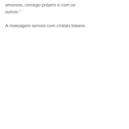
amoroso, consigo próprio e com os 
outros."
A massagem sonora com cristais baseia-
se na ideia de que, ao ressoar com a 
música sacra, voltamos ao centro do 
nosso ser, que nos liga a algo superior. 
Pode ser usada para aprofundar os 
bloqueios emocionais que considerava 
serem a causa dos seus estados de 
angústia, insónias e problemas de pele.
Helen destaca que com esta terapia “os 
bloqueios emocionais e as condições 
psicossomáticas melhoraram. Sinto-me 
mais relaxada e no meu centro, por isso 
confio mais em mim e o externo não me 
afeta tanto”.