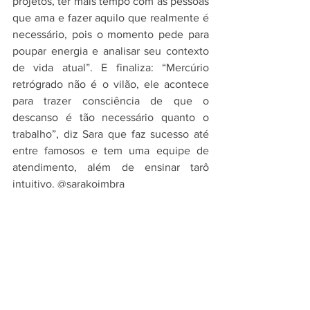
projetos, ter mais tempo com as pessoas 
que ama e fazer aquilo que realmente é 
necessário, pois o momento pede para 
poupar energia e analisar seu contexto 
de vida atual”. E finaliza: “Mercúrio 
retrógrado não é o vilão, ele acontece 
para trazer consciência de que o 
descanso é tão necessário quanto o 
trabalho”, diz Sara que faz sucesso até 
entre famosos e tem uma equipe de 
atendimento, além de ensinar tarô 
intuitivo. @sarakoimbra
PER VIVERE BENE
autoconhecimento
astrologia
astrologia e cura
bemestar
Revista