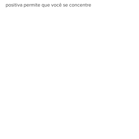
positiva permite que você se concentre 
no que é forte.
Para quem quiser se aprofundar mais e 
sentir o chamado, inscreva-se!
Encontro com Dan Tomasulo
12 de dezembro, de 19h às 21h
Rua Visconde de Albuquerque, 805 – 
Leblon
Inscrições: Tel: 21 98890 7080
PER VIVERE BENE
autoconhecimento
terapia
psicologia
entrevista
Revista