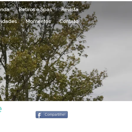
enda
Retiros e Spas
Revista
vidades
Momentos
Contato
e
Compartilhe!