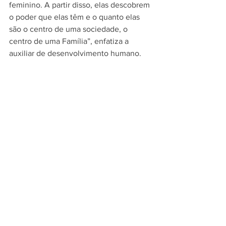
feminino. A partir disso, elas descobrem 
o poder que elas têm e o quanto elas 
são o centro de uma sociedade, o 
centro de uma Família”, enfatiza a 
auxiliar de desenvolvimento humano.
De forma direta, ela finaliza destacando 
o que essencialmente é o 
Rebirthing
. 
“Quando falamos de 
Rebirthing
, 
estamos falando da chance de nascer 
para começar tudo de novo, criando 
uma vida exatamente como eu gostaria. 