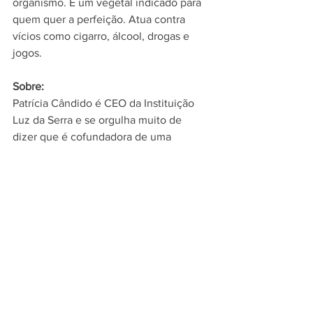
organismo. É um vegetal indicado para 
quem quer a perfeição. Atua contra 
vícios como cigarro, álcool, drogas e 
jogos.
Sobre:
Patrícia Cândido é CEO da Instituição 
Luz da Serra e se orgulha muito de 
dizer que é cofundadora de uma 
empresa genuinamente 
espiritualista. Filósofa e pesquisadora 
na área da espiritualidade há quase 30 
anos, a autora best-seller já publicou 15 
obras. Dentre elas, três figuraram a lista 
de livros mais vendidos da Revista Veja 
diversas vezes: Poder Extrafísico, 
Grandes Mestre e Código da Alma. É a 
embaixadora mundial da Fitoenergética 
e será a porta-voz oficial da 