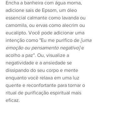
Encha a banheira com água morna, 
adicione sais de Epsom, um óleo 
essencial calmante como lavanda ou 
camomila, ou ervas como alecrim ou 
eucalipto. Você pode adicionar uma 
intenção como "Eu me purifico de 
[uma 
emoção ou pensamento negativo]
 e 
acolho a paz". Ou, visualize a 
negatividade e a ansiedade se 
dissipando do seu corpo e mente 
enquanto você relaxa em uma luz 
quente e reconfortante para tornar o 
ritual de purificação espiritual mais 
eficaz.
5. Incorpore a ioga à sua rotina.
Os benefícios da prática regular de ioga 
são bem documentados – sabe-se que 