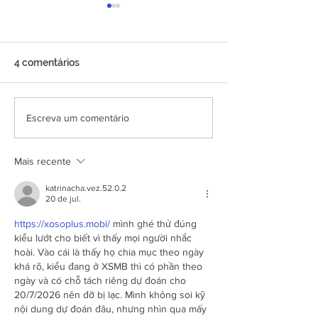
4 comentários
8 / agosto /2026 -
8 dicas para
Escreva um comentário
Movimento Corpo
desconectar a 
Energetico + Tarot +
estímulos e rela
Mais recente
Brunch com Helen
neurocientista 
Pomposelli
katrinacha.vez.52.0.2
20 de jul.
https://xosoplus.mobi/
 mình ghé thử đúng 
kiểu lướt cho biết vì thấy mọi người nhắc 
hoài. Vào cái là thấy họ chia mục theo ngày 
khá rõ, kiểu đang ở XSMB thì có phần theo 
ngày và có chỗ tách riêng dự đoán cho 
20/7/2026 nên đỡ bị lạc. Mình không soi kỹ 
nội dung dự đoán đâu, nhưng nhìn qua mấy 