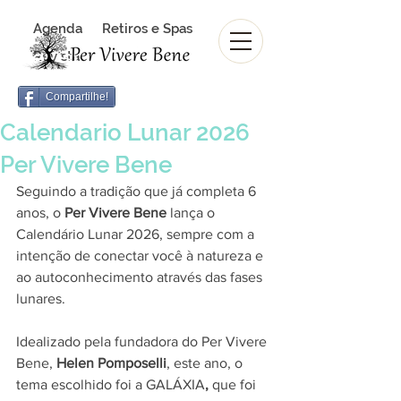
Agenda
Retiros e Spas
Revista Per Vivere Bene
Revista
Compartilhe!
Calendario Lunar 2026
Per Vivere Bene
Seguindo a tradição que já completa 6 
anos, o 
Per Vivere Bene
 lança o 
Calendário Lunar 2026, sempre com a 
intenção de conectar você à natureza e 
ao autoconhecimento através das fases 
lunares.
Idealizado pela fundadora do Per Vivere 
Bene, 
Helen Pomposelli
, este ano, o 
tema escolhido foi a GALÁXIA
,
 que foi 