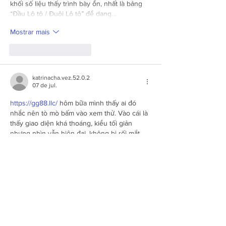
khối số liệu thấy trình bày ổn, nhất là bảng 
“Đầu Lô tô / Đuôi Lô tô” để dạng…
Mostrar mais
Curtir
Responder
katrinacha.vez.52.0.2
07 de jul.
https://gg88.llc/
 hôm bữa mình thấy ai đó 
nhắc nên tò mò bấm vào xem thử. Vào cái là 
thấy giao diện khá thoáng, kiểu tối giản 
nhưng nhìn vẫn hiện đại, không bị rối mắt. 
Mình chỉ lướt nhanh thôi chứ không đọc kỹ, 
mà vẫn dễ nắm vì các mục được xếp gọn 
gàng, nhìn qua là biết chỗ nào là phần giới 
thiệu chung với chỗ nào là nội dung trải 
nghiệm. Cuộn trang cũng ổn, chuyển qua…
Mostrar mais
Curtir
Responder