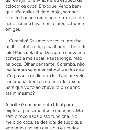
de feira já foi enviada e eu esqueci de 
colocar os ovos. Enxágue. Ainda bem 
que não apliquei rímel hoje, sempre 
saio do banho com olho de panda e de 
nada adianta lavar com o meu sabonete 
em gel. 
– Caramba! Quantas vezes eu preciso 
pedir a minha filha para tirar o cabelo do 
ralo! Pausa. Banho. Desligo o chuveiro e 
começo a me secar. Pausa longa. Mão 
na boca. Olhar pensante. Caramba, não 
me lembro se me ensaboei e acho que 
não passei condicionador. Não me veio 
a memória. Será estou ficando doida. 
Será que volto ao chuveiro ou durmo 
assim mesmo? 
A noite é um momento ideal para 
explorar pensamentos e emoções. Mas 
sem o foco nada disso funciona. No 
meio do caos, se desligar de tudo que 
entranhou no seu dia a dia é um dos 