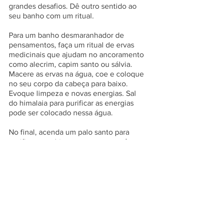
grandes desafios. Dê outro sentido ao 
seu banho com um ritual.
Para um banho desmaranhador de 
pensamentos, faça um ritual de ervas 
medicinais que ajudam no ancoramento 
como alecrim, capim santo ou sálvia. 
Macere as ervas na água, coe e coloque 
no seu corpo da cabeça para baixo. 
Evoque limpeza e novas energias. Sal 
do himalaia para purificar as energias 
pode ser colocado nessa água. 
No final, acenda um palo santo para 
purificar o ambiente e ancorar você no 
momento presente. 
autoconhecimento
coluna
Revista