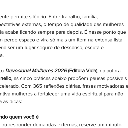
nte permite silêncio. Entre trabalho, família, 
pectativas externas, o tempo de qualidade das mulheres 
a acaba ficando sempre para depois. É nesse ponto que 
m perde espaço e vira só mais um item na extensa lista 
ria ser um lugar seguro de descanso, escuta e 
a. 
to 
Devocional Mulheres 2026
 (
Editora Vida
), da autora 
inello
, as cinco práticas abaixo propõem pausas possíveis
elerado. Com 365 reflexões diárias, frases motivadoras e
ntiva mulheres a fortalecer uma vida espiritual para não 
a as dicas:
ndo quem você é
ar ou responder demandas externas, reserve um minuto 