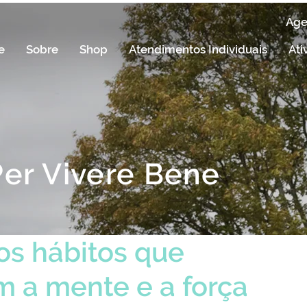
Ag
e
Sobre
Shop
Atendimentos Individuais
Ati
Per Vivere Bene
os hábitos que
m a mente e a força