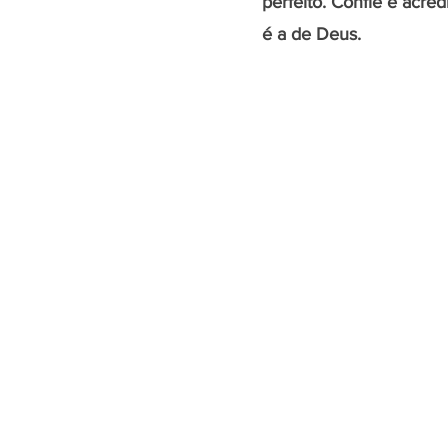
perfeito. Confie e acred
é a de Deus. 