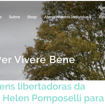
Ag
e
Sobre
Shop
Atendimentos Individuais
Ati
Per Vivere Bene
ns libertadoras da
 Helen Pomposelli para