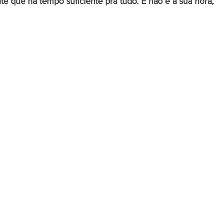
ite que há tempo suficiente pra tudo. E não é a sua hora, 