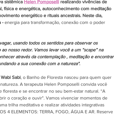
va sistêmica 
Helen Pomposelli
 realizando vivências de 
l, física e energética, autoconhecimento com meditação 
movimento energético e rituais ancestrais. Neste dia, 
 - 
energia para transformação, conexão com o poder 
agar, usando todos os sentidos para observar os 
 ao nosso redor. Vamos levar você a um “scape” na 
onhecer através da contemplação , meditação e encontrar
fundando a sua conexão com a natureza".
 
Wabi Sabi
, o Banho de Floresta nasceu para quem quer 
natureza. A terapeuta Helen Pomposelli convida você 
floresta e se encontrar no seu bem-estar natural. “A 
abrir o coração e ouvir". Vamos vivenciar momentos de 
a trilha meditativa e realizar atividades integrativas 
S 4 ELEMENTOS: TERRA, FOGO, ÁGUA E AR. Reserve