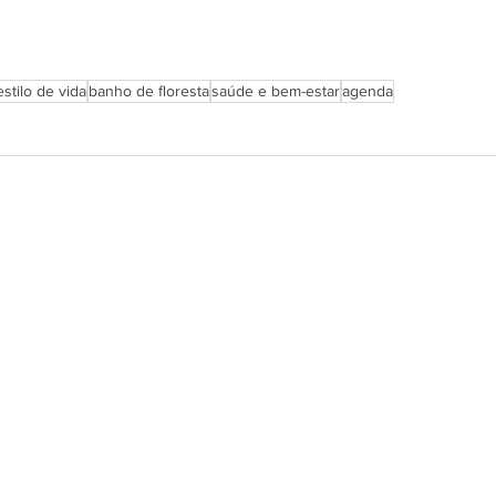
estilo de vida
banho de floresta
saúde e bem-estar
agenda