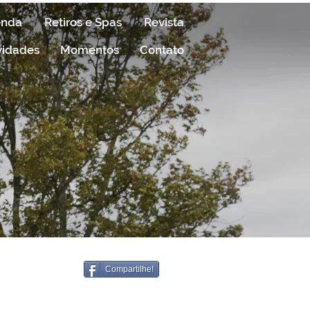
enda
Retiros e Spas
Revista
vidades
Momentos
Contato
Compartilhe!