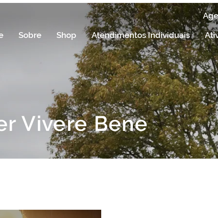
Ag
e
Sobre
Shop
Atendimentos Individuais
Ati
er Vivere Bene