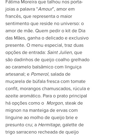
Fátima Moreira que talhou nos porta-
joias a palavra “
Amour
”, amor em 
francês, que representa o maior 
sentimento que reside no universo: o 
amor de mãe. Quem pedir o kit de Dia 
das Mães, ganha o delicado e exclusivo 
presente. O menu especial, traz duas 
opções de entrada: 
Saint Julien
, que 
são dadinhos de queijo coalho grelhado 
ao caramelo balsâmico com linguiça 
artesanal; e 
Pomerol
, salada de 
muçarela de búfala fresca com tomate 
confit, morangos chamuscados, rúcula e 
azeite aromático. Para o prato principal 
há opções como o  
Morgon
, steak de 
mignon na manteiga de ervas com 
linguine ao molho de queijo brie e 
presunto cru; a 
Hermitage
, galette de 
trigo sarraceno recheada de queijo 