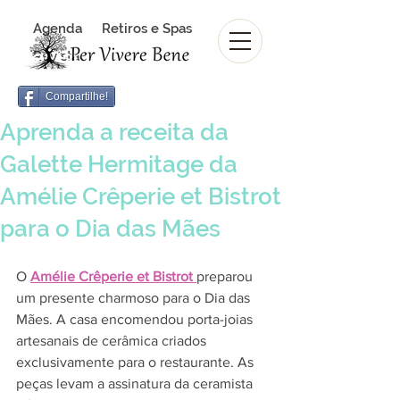
Agenda
Retiros e Spas
Revista Per Vivere Bene
Revista
Compartilhe!
Aprenda a receita da
Galette Hermitage da
Amélie Crêperie et Bistrot
para o Dia das Mães
O 
Amélie Crêperie et Bistrot
preparou 
um presente charmoso para o Dia das 
Mães. A casa encomendou porta-joias 
artesanais de cerâmica criados 
exclusivamente para o restaurante. As 
peças levam a assinatura da ceramista 