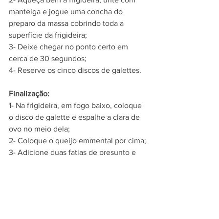
manteiga e jogue uma concha do 
preparo da massa cobrindo toda a 
superfície da frigideira;
3- Deixe chegar no ponto certo em 
cerca de 30 segundos;
4- Reserve os cinco discos de galettes.
Finalização:
1- Na frigideira, em fogo baixo, coloque 
o disco de galette e espalhe a clara de 
ovo no meio dela;
2- Coloque o queijo emmental por cima;
3- Adicione duas fatias de presunto e 
deixe um vão no centro para entrar a 
gema do ovo inteira no final;
4- Feche as bordas da galette em 
formato de um quadrado;
5- Finalize em cima da gema com flor 