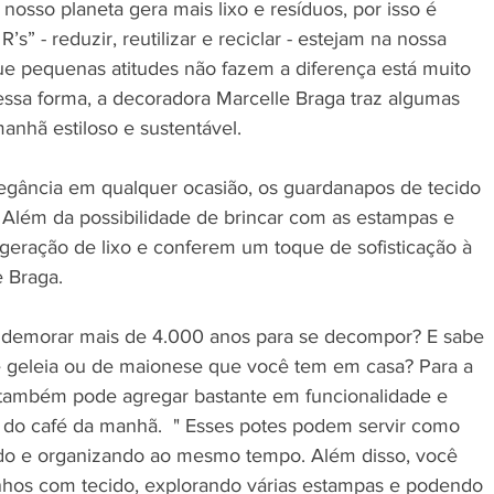
nosso planeta gera mais lixo e resíduos, por isso é 
’s” - reduzir, reutilizar e reciclar - estejam na nossa 
ue pequenas atitudes não fazem a diferença está muito 
sa forma, a decoradora Marcelle Braga traz algumas 
anhã estiloso e sustentável.
egância em qualquer ocasião, os guardanapos de tecido 
 Além da possibilidade de brincar com as estampas e 
 geração de lixo e conferem um toque de sofisticação à 
e Braga.
 demorar mais de 4.000 anos para se decompor? E sabe 
e geleia ou de maionese que você tem em casa? Para a 
o também pode agregar bastante em funcionalidade e 
 do café da manhã.  " Esses potes podem servir como 
ndo e organizando ao mesmo tempo. Além disso, você 
inhos com tecido, explorando várias estampas e podendo 