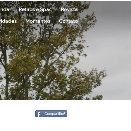
enda
Retiros e Spas
Revista
vidades
Momentos
Contato
Compartilhe!