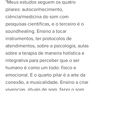
"Meus estudos seguem os quatro 
pilares: autoconhecimento, 
ciência/medicina do som com 
pesquisas cientificas, e o terceiro é o 
soundhealing. Ensino a tocar 
instrumentos, ter protocolos de 
atendimentos, sobre a psicologia, aulas 
sobre a terapia de maneira holística e 
integrativa para perceber que o ser 
humano é como um todo: físico e 
emocional. E o quarto pilar é a arte da 
conexão, a musicalidade. Ensino a criar 
vivencias, rituais de som, fazer o som 
como algo sagrado, resgatar o sentido 
originário do som, que é ritualístico", diz 
Pierre que tem como propósito que o 
soundhealing possa ajudar as pessoas a 
encontrar seu rumo.