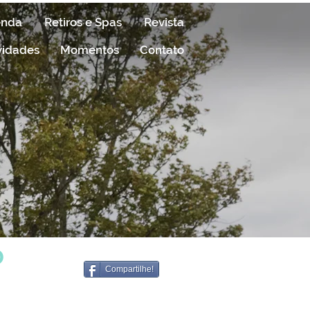
enda
Retiros e Spas
Revista
vidades
Momentos
Contato
o
Compartilhe!