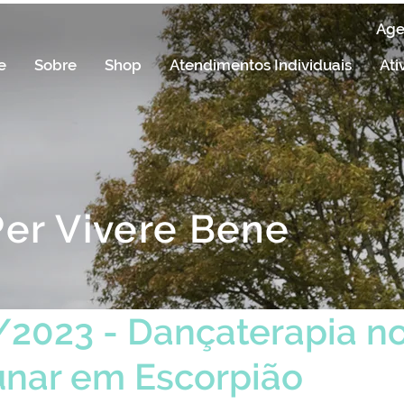
Ag
e
Sobre
Shop
Atendimentos Individuais
Ati
Per Vivere Bene
/2023 - Dançaterapia n
unar em Escorpião