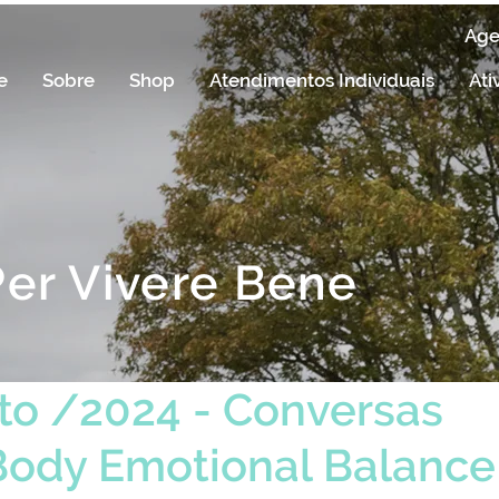
Ag
e
Sobre
Shop
Atendimentos Individuais
Ati
Per Vivere Bene
to /2024 - Conversas
Body Emotional Balance