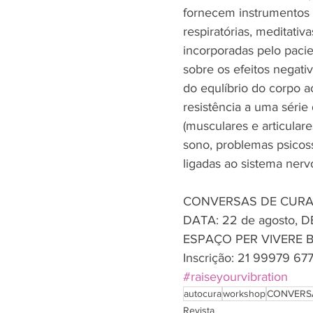
fornecem instrumentos p
respiratórias, meditati
incorporadas pelo pacie
sobre os efeitos negati
do equlíbrio do corpo 
resistência a uma série
(musculares e articular
sono, problemas psicos
ligadas ao sistema nerv
CONVERSAS DE CURA 
DATA: 22 de agosto, 
ESPAÇO PER VIVERE B
Inscrição: 21 99979 677
#raiseyourvibration
autocura
workshop
CONVERS
Revista