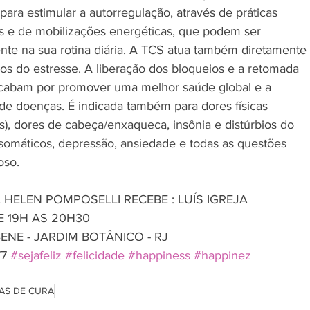
ara estimular a autorregulação, através de práticas 
vas e de mobilizações energéticas, que podem ser 
nte na sua rotina diária. A TCS atua também diretamente 
vos do estresse. A liberação dos bloqueios e a retomada 
acabam por promover uma melhor saúde global e a 
 de doenças. É indicada também para dores físicas 
es), dores de cabeça/enxaqueca, insônia e distúrbios do 
somáticos, depressão, ansiedade e todas as questões 
oso. 
HELEN POMPOSELLI RECEBE : LUÍS IGREJA 
DE 19H AS 20H30 
ENE - JARDIM BOTÂNICO - RJ 
7 
#sejafeliz
#felicidade
#happiness
#happinez
AS DE CURA