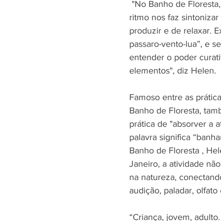
 "No Banho de Floresta, a natureza nos faz lembrar que a vida é transitória e seu 
ritmo nos faz sintonizar
produzir e de relaxar. E
passaro-vento-lua”, e s
entender o poder curati
elementos", diz Helen. 
Famoso entre as prática
Banho de Floresta, tam
prática de "absorver a a
palavra significa “banha
Banho de Floresta , Hel
Janeiro, a atividade nã
na natureza, conectand
audição, paladar, olfato 
“Criança, jovem, adult