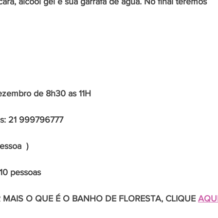
ara, álcool gel e sua garrafa de água. No final teremos 
ezembro de 8h30 as 11H
es: 21 999796777
essoa  )
 10 pessoas
 MAIS O QUE É O BANHO DE FLORESTA, CLIQUE 
AQU