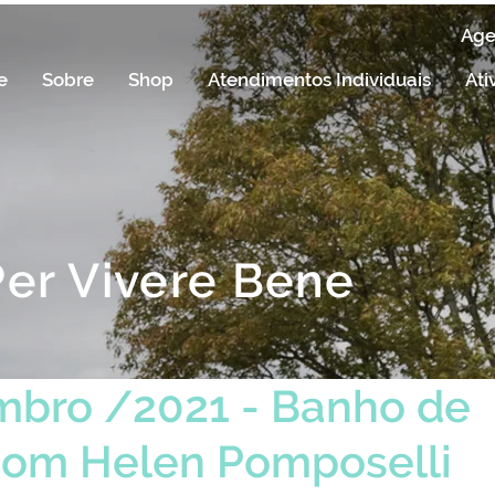
Ag
e
Sobre
Shop
Atendimentos Individuais
Ati
Per Vivere Bene
mbro /2021 - Banho de
com Helen Pomposelli