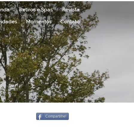
enda
Retiros e Spas
Revista
vidades
Momentos
Contato
Compartilhe!