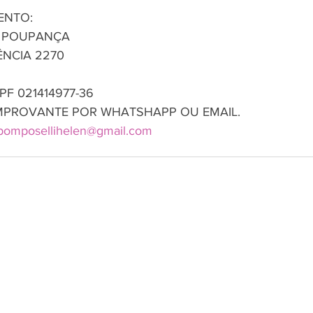
ENTO:
A POUPANÇA
ÊNCIA 2270
F 021414977-36
MPROVANTE POR WHATSHAPP OU EMAIL.
pomposellihelen@gmail.com