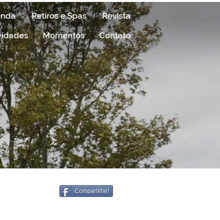
enda
Retiros e Spas
Revista
vidades
Momentos
Contato
Compartilhe!