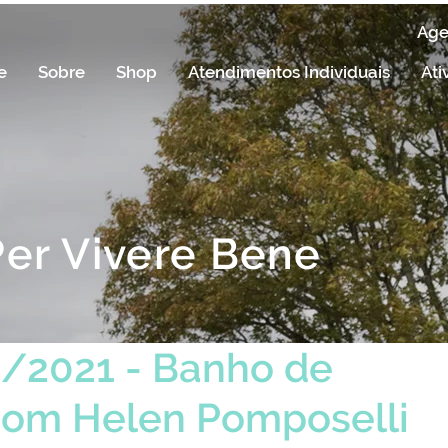
Ag
e
Sobre
Shop
Atendimentos Individuais
Ati
Per Vivere Bene
o/2021 - Banho de
com Helen Pomposelli