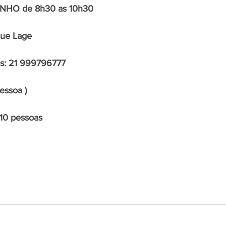
NHO de 8h30 as 10h30
que Lage 
es: 21 999796777
essoa )
 10 pessoas