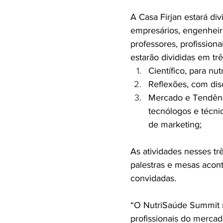
A Casa Firjan estará di
empresários, engenheiro
professores, profission
estarão divididas em três
Científico, para nu
Reflexões, com disc
Mercado e Tendênci
tecnólogos e técnic
de marketing; 
As atividades nesses t
palestras e mesas acon
convidadas. 
“O NutriSaúde Summit r
profissionais do mercad