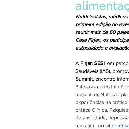
alimentaç
Nutricionistas, médico
primeira edição do even
reunir mais de 50 pales
Casa Firjan, os partici
autocuidado e avaliaçã
A 
Firjan SESI
, em parce
Saudáveis (IAS), promov
Summit
, encontro inter
Palestras como 
Influên
masculina, Nutrição pla
experiências na prática
prática Clínica, Psiquia
de ansiedade, depressão
mais aqui no site 
nutri