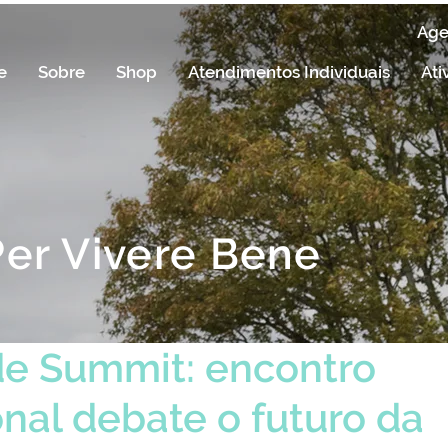
Ag
e
Sobre
Shop
Atendimentos Individuais
Ati
Per Vivere Bene
de Summit: encontro
onal debate o futuro da