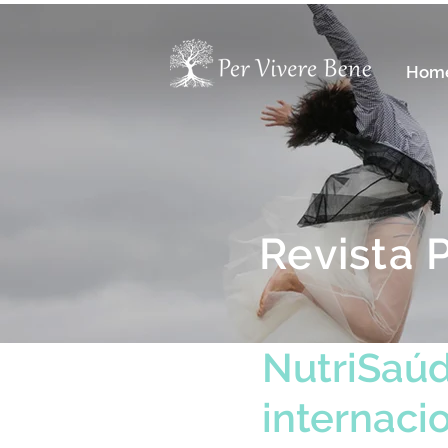
Hom
Revista 
NutriSaú
internaci