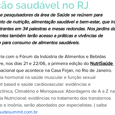
ão saudável no RJ
s e pesquisadores da área de Saúde se reúnem para 
to de nutrição, alimentação saudável e bem-estar, que irá
trantes em 34 palestras e mesas redondas. Nos jardins da
pantes também terão acesso a práticas e vivências de 
o para consumo de alimentos saudáveis. 
ria com o Fórum da Indústria de Alimentos e Bebidas 
e, nos dias 21 e 22/06, a primeira edição do 
NutriSaúde 
nacional que acontece na Casa Firjan, no Rio de Janeiro. 
cia hormonal na saúde muscular e função sexual 
nt based e saúde cardiovascular: evidências e 
 clínica, Climatério e Menopausa: Abordagens de A a Z na
tria Nutricional: evidências no tratamento dos transtornos 
 e insônia, serão abordados por especialistas. ( saiba 
saudesummit.com.br