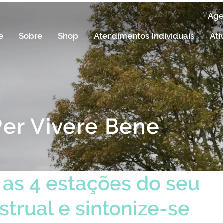
Ag
e
Sobre
Shop
Atendimentos Individuais
Ati
Per Vivere Bene
as 4 estações do seu
strual e sintonize-se