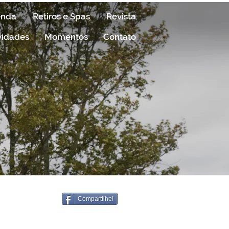
enda
Retiros e Spas
Revista
vidades
Momentos
Contato
Compartilhe!