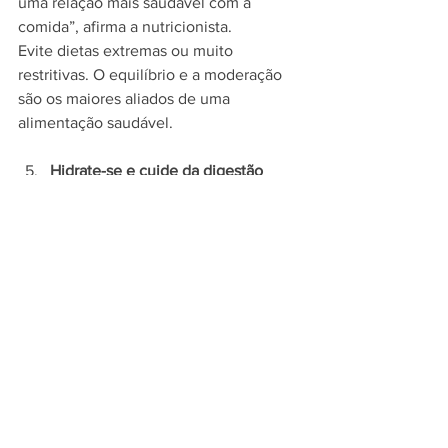
uma relação mais saudável com a 
comida”, afirma a nutricionista.
Evite dietas extremas ou muito 
restritivas. O equilíbrio e a moderação 
são os maiores aliados de uma 
alimentação saudável.
Hidrate-se e cuide da digestão
A nutrição não se resume aos 
alimentos. “A hidratação e o bom 
funcionamento do sistema digestivo 
são essenciais para a absorção 
adequada dos nutrientes”, reforça 
Priscila.   Beber água adequadamente e 
consumir fibras diariamente são hábitos 
simples, mas essenciais para otimizar a 
digestão e garantir que o organismo 
aproveite ao máximo os nutrientes dos 