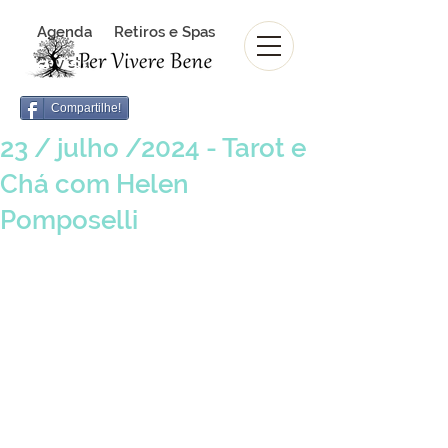
Agenda
Retiros e Spas
Revista Per Vivere Bene
Revista
Compartilhe!
23 / julho /2024 - Tarot e
Chá com Helen
Pomposelli