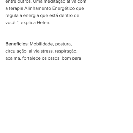
entre outros. Uma meditação ativa com 
a terapia Alinhamento Energético que 
regula a energia que está dentro de 
você.”, explica Helen.
Benefícios:
 Mobilidade, postura, 
circulação, alivia stress, respiração, 
acalma, fortalece os ossos, bom para 
memória, resgates de memórias 
ancestrais, auto-estima, coordenação 
motora, equilibra e harmoniza emoções, 
foco, presença e sociabilidade.
PER VIVERE BENE
agenda
dançaterapia